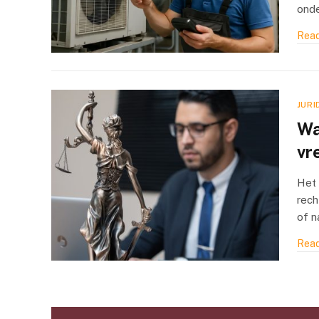
onde
Read
JURI
Wa
vr
Het 
rech
of n
Read