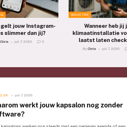
NG
INDUSTRIE
egelt jouw Instagram-
Wanneer heb jij 
s slimmer dan jij?
klimaatinstallatie vo
laatst laten chec
Chris
juli 7, 2026
0
By
Chris
juli 7, 2026
LIJK
juli 7, 2026
arom werkt jouw kapsalon nog zonder
ftware?
 kapsalons werken nog steeds met een papieren agenda of een