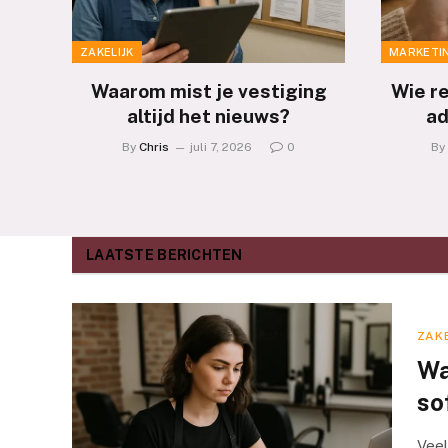
ZAKELIJK
MARKETI
Waarom mist je vestiging
Wie r
altijd het nieuws?
ad
By
Chris
juli 7, 2026
0
By
LAATSTE BERICHTEN
ZAKE
Wa
so
Veel