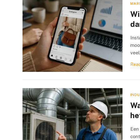
MAR
Wi
dan
Inst
mooi
vee
Read
INDU
Wa
he
Een 
cont