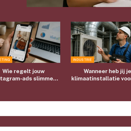
ETING
INDUSTRIE
Wie regelt jouw
Wanneer heb jij j
stagram-ads slimmer
klimaatinstallatie voo
dan jij?
laatst laten check