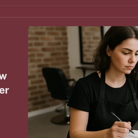
uw
er