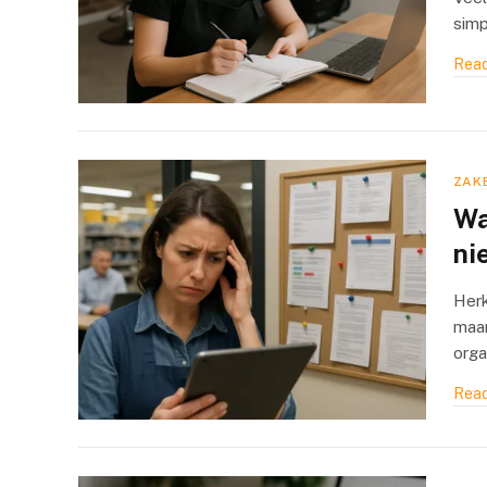
simp
Read
ZAKE
Wa
ni
Herk
maar
orga
Read