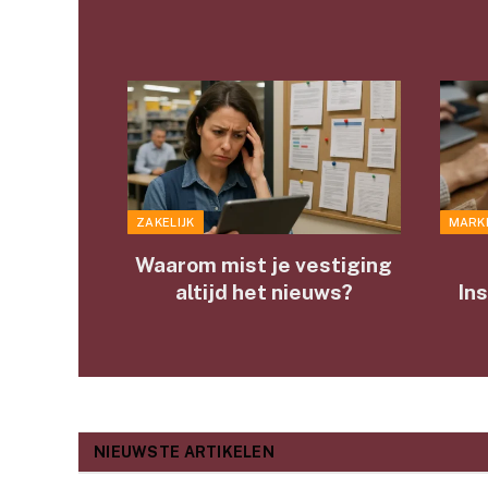
ZAKELIJK
MARK
Waarom mist je vestiging
altijd het nieuws?
In
NIEUWSTE ARTIKELEN