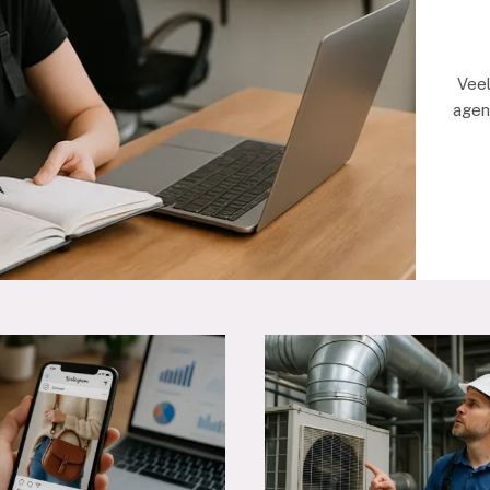
Veel
agen