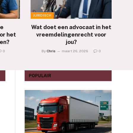
JURIDISCH
je
Wat doet een advocaat in het
or het
vreemdelingenrecht voor
ken?
jou?
0
By
Chris
maart 26, 2026
0
POPULAIR