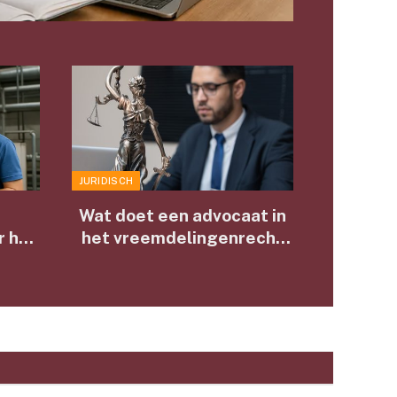
JURIDISCH
e
Wat doet een advocaat in
r het
het vreemdelingenrecht
en?
voor jou?