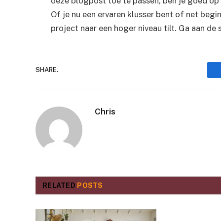
deze blogpost toe te passen, ben je goed op
Of je nu een ervaren klusser bent of net begin
project naar een hoger niveau tilt. Ga aan de s
SHARE.
Chris
RELATED
POSTS