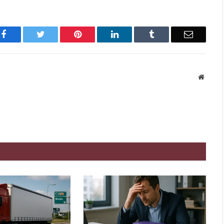
Facebook
Twitter
Pinterest
LinkedIn
Tumblr
Email
Websit