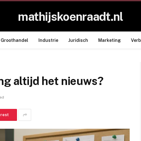
mathijskoenraadt.nl
Groothandel
Industrie
Juridisch
Marketing
Ver
ng altijd het nieuws?
ead
erest