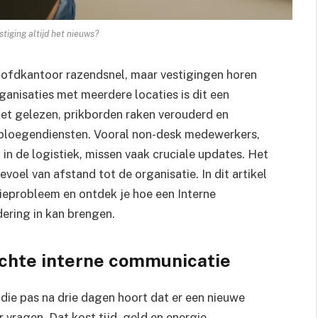
tiging altijd het nieuws?
oofdkantoor razendsnel, maar vestigingen horen
rganisaties met meerdere locaties is dit een
et gelezen, prikborden raken verouderd en
 ploegendiensten. Vooral non-desk medewerkers,
 in de logistiek, missen vaak cruciale updates. Het
oel van afstand tot de organisatie. In dit artikel
ieprobleem en ontdek je hoe een Interne
ering in kan brengen.
echte interne communicatie
die pas na drie dagen hoort dat er een nieuwe
r vragen. Dat kost tijd, geld en energie.