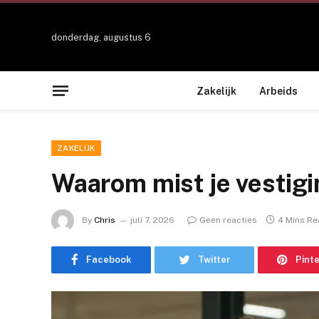
donderdag, augustus 6
Zakelijk
Arbeids
ZAKELIJK
Waarom mist je vestigi
By
Chris
juli 7, 2026
Geen reacties
4 Mins R
Facebook
Twitter
Pint