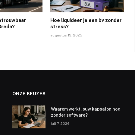
betrouwbaar
Hoe liquideer je een bv zonder
 Breda?
stress?
augustus 13, 2025
ONZE KEUZES
Waarom werkt jouw kapsalon nog
zonder software?
juli 7, 2026