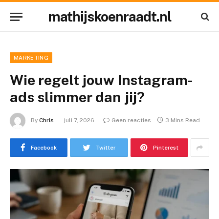
mathijskoenraadt.nl
MARKETING
Wie regelt jouw Instagram-
ads slimmer dan jij?
By
Chris
juli 7, 2026
Geen reacties
3 Mins Read
Facebook
Twitter
Pinterest