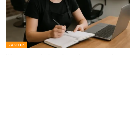
ZAKELIJK
Waarom werkt jouw kapsalon nog zonder
software?
By
Chris
juli 7, 2026
0